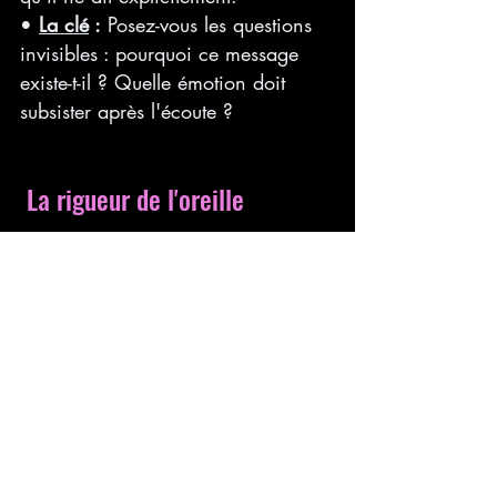
• 
La clé
 :
 Posez-vous les questions 
invisibles : pourquoi ce message 
existe-t-il ? Quelle émotion doit 
subsister après l'écoute ?
 La rigueur de l'oreille
Aucune de ces étapes n'est définitive ; 
elles marquent simplement votre 
progression. À nos débuts, nous passons 
tous par une phase de mimétisme 
nécessaire : on écoute, on décompose et 
on tente de reproduire les codes du 
métier. C’est une étape d'apprentissage 
cruciale.
Mais vient un moment où cette 