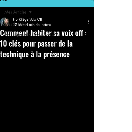
Mes Articles
Flo Rilège Voix Off
Mes Articles
17 févr.
4 min de lecture
Comment habiter sa voix off :
Techniques et astuces voix off
10 clés pour passer de la
technique à la présence