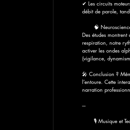
✔ Les circuits moteur
débit de parole, tand
	🧠 Neuroscienc
Des études montrent q
respiration, notre ry
activer les ondes alp
(vigilance, dynamism
🎤 Conclusion ? Même
l’entoure. Cette inte
narration professionn
---
	🎙️ Musique et 