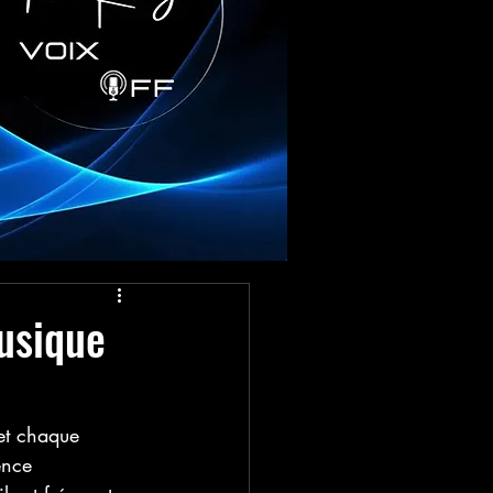
usique
 et chaque 
ence 