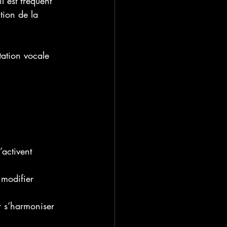
l est fréquent 
tion de la 
tation vocale 
activent 
modifier 
r s’harmoniser 