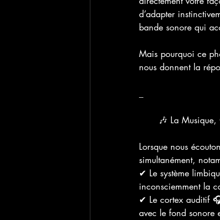
directement votre faç
d’adapter instinctive
bande sonore qui ac
Mais pourquoi ce phén
nous donnent la répo
_
	🎶 La Musique, 
Lorsque nous écouton
simultanément, nota
✔ Le système limbiq
inconsciemment la cou
✔ Le cortex auditif 
avec le fond sonore e