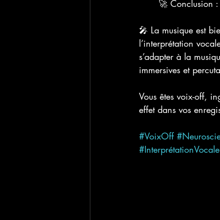
	🚀 Conclusion :
🎤 La musique est bie
l’interprétation voca
s’adapter à la musiqu
immersives et percuta
Vous êtes voix-off, i
effet dans vos enreg
#VoixOff
#Neurosci
#InterprétationVocale