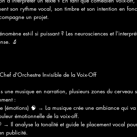
on d’interpréter un texte ? En tant que comédien voix-off, i
ment son rythme vocal, son timbre et son intention en fonc
compagne un projet.
omène est-il si puissant ? Les neurosciences et l’interpré
nse. 🔬
Chef d'Orchestre Invisible de la Voix-Off
s une musique en narration, plusieurs zones du cerveau s’
mment :
ue (émotions) 🧠 → La musique crée une ambiance qui va 
leur émotionnelle de la voix-off.
 → Il analyse la tonalité et guide le placement vocal pou
n publicité.