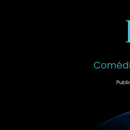
Comédi
Publi