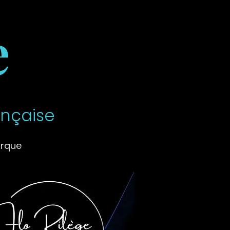
e
ançaise
arque