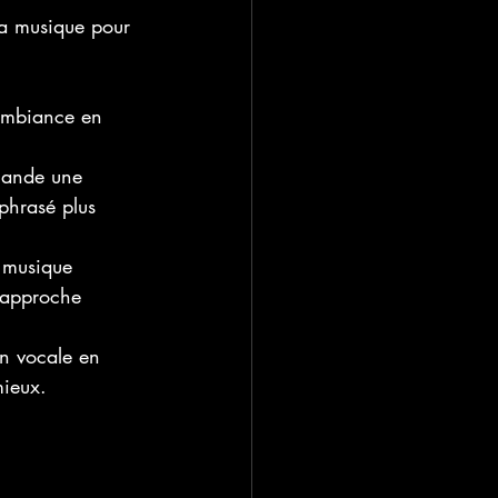
 la musique pour 
ambiance en 
mande une 
phrasé plus 
 musique 
e approche 
on vocale en 
mieux.