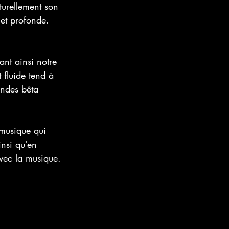
turellement son 
 et profonde.
nt ainsi notre 
 fluide tend à 
ondes bêta 
 musique qui 
insi qu’en 
avec la musique.