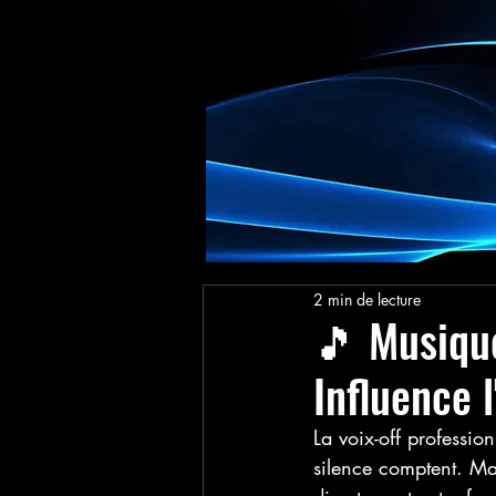
2 min de lecture
🎵 Musique
Influence l
La voix-off professio
silence comptent. Ma