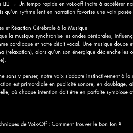
s 🏃‍♀️ → Un tempo rapide en voix-off incite à accélérer na
is qu’un rythme lent en narration favorise une voix posée
es et Réaction Cérébrale à la Musique
ue la musique synchronise les ondes cérébrales, influença
thme cardiaque et notre débit vocal. Une musique douce et
ha (relaxation), alors qu’un son énergique déclenche les 
e).
 sans y penser, notre voix s’adapte instinctivement à la
raction est primordiale en publicité sonore, en doublage, a
elle, où chaque intention doit être en parfaite symbiose 
Techniques de Voix-Off : Comment Trouver le Bon Ton ?