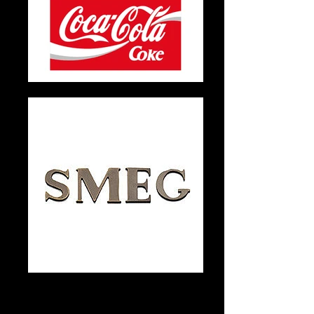
SMEG voix off publicitaire
voix off femme pour la marque SMEG ,
publicité