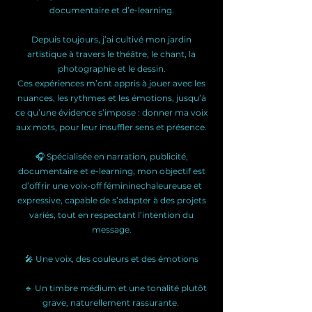
documentaire et d’e-learning.
Depuis toujours, j’ai cultivé mon jardin
artistique à travers le théâtre, le chant, la
photographie et le dessin.
Ces expériences m’ont appris à jouer avec les
nuances, les rythmes et les émotions, jusqu’à
ce qu’une évidence s’impose : donner ma voix
aux mots, pour leur insuffler sens et présence.
🎧 Spécialisée en narration, publicité,
documentaire et e-learning, mon objectif est
d’offrir une voix-off fémininechaleureuse et
expressive, capable de s’adapter à des projets
variés, tout en respectant l’intention du
message.
🎤 Une voix, des couleurs et des émotions
🔹 Un timbre médium et une tonalité plutôt
grave, naturellement rassurante.