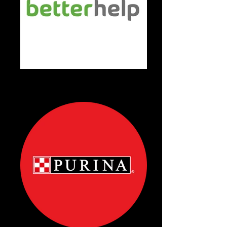
Betterhelp-voix off publicitaire
voix off femme pour la campagne TV
betterhelp-voix chaleureuse et naturelle