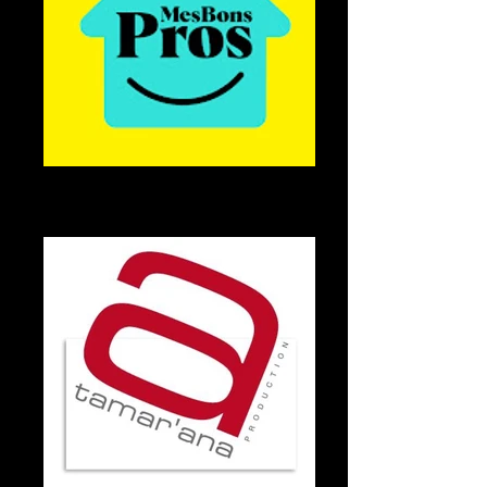
comédienne-voix-off.jpg
logo société employant une voix off pour
publicité et institutionnel