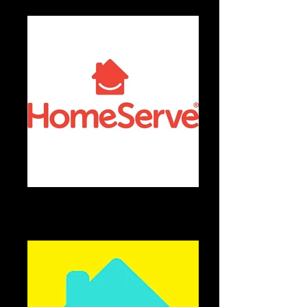
comédienne-voix-off.jpg
Florilège Voix-Off, comédienne voix-off
professionnelle spécialisée en publicité et
narration.