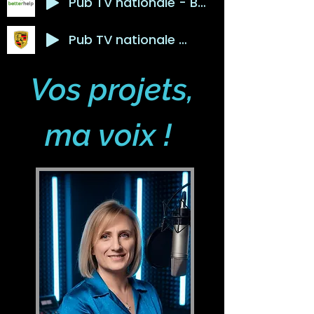
Pub TV nationale - Betterhelp
Pub TV nationale - Porsche&Smeg
​Vos projets,
ma voix !