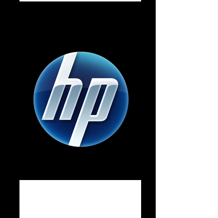
comédienne-voix-off.jpg
Florilège Voix-Off, comédienne voix-off
professionnelle spécialisée en publicité et
narration.
HP-Logo-Transparent-PNG