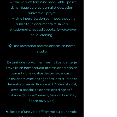
🔹 Une voix-off féminine modulable : posée,
dynamique ou plus journalistique, selon
l’univers du projet.
🔹 Une interprétation sur mesure pour la
publicité, le documentaire, la voix
institutionnelle, les audiobooks, le voice-over
et l’e-learning.
🎧 Une prestation professionnelle en home
studio
En tant que voix-off femme indépendante, je
travaille en home studio professionnel afin de
garantir une qualité de son broadcast.
Je collabore avec des agences, des studios et
des entreprises en France et à l’international,
avec la possibilité de sessions dirigées à
distance (Source Connect, Session Link Pro,
Zoom ou Skype).
📢 Besoin d’une voix-off femme ou d’une voix-